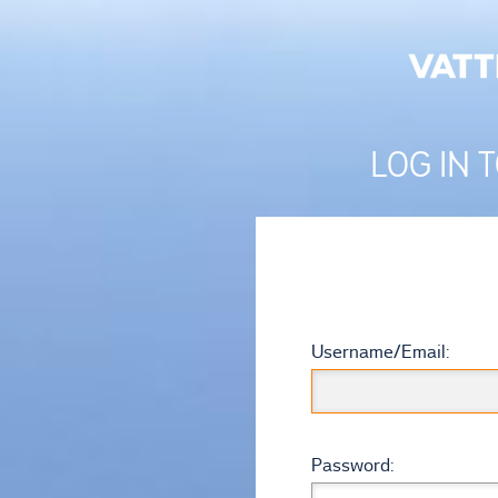
LOG IN 
U
sername/
E
mail:
P
assword: